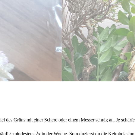
iel des Grüns mit einer Schere oder einem Messer schräg an. Je schärfe
äufig, mindestens 2x in der Woche. So reduzierst du die Keimbelastun